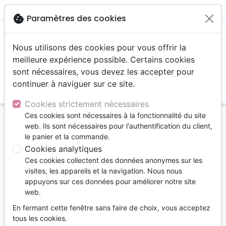
menu
shopping_cart
account_circle
cookie
Paramètres des cookies
Nous utilisons des cookies pour vous offrir la
meilleure expérience possible. Certains cookies
sont nécessaires, vous devez les accepter pour
continuer à naviguer sur ce site.
search
Reche
Cookies strictement nécessaires
Ces cookies sont nécessaires à la fonctionnalité du site
Accueil
Livres
web. Ils sont nécessaires pour l'authentification du client,
Une vie centrée sur l'Evangile - Devenir un disciple
le panier et la commande.
selon le coeur de Dieu
Cookies analytiques
Ces cookies collectent des données anonymes sur les
Une vie centrée sur l'Evangile
visites, les appareils et la navigation. Nous nous
Devenir un disciple selon le coeur de Dieu
appuyons sur ces données pour améliorer notre site
web.
Tim Chester
En fermant cette fenêtre sans faire de choix, vous acceptez
Référence
BLF7036
EAN
9782386570360
tous les cookies.
BLF