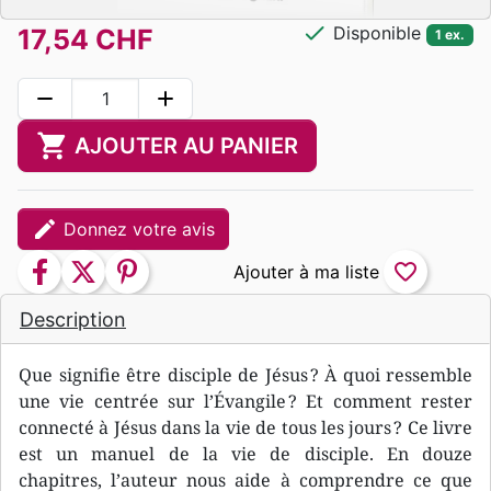
check
Disponible
17,54 CHF
1 ex.
remove
add
shopping_cart
AJOUTER AU PANIER
edit
Donnez votre avis
facebook
twitter
pinterest
favorite_border
Description
Que signifie être disciple de Jésus ? À quoi ressemble
une vie centrée sur l’Évangile ? Et comment rester
connecté à Jésus dans la vie de tous les jours ? Ce livre
est un manuel de la vie de disciple. En douze
chapitres, l’auteur nous aide à comprendre ce que