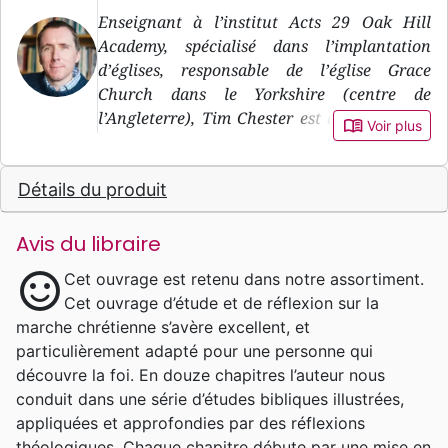
Enseignant à l’institut Acts 29 Oak Hill
Academy, spécialisé dans l’implantation
d’églises, responsable de l’église Grace
Church dans le Yorkshire (centre de
l’Angleterre), Tim Chester est aussi l’auteur
book_open
Voir plus
d’une trentaine d’ouvrages. Il est marié et
père de deux enfants.
Détails du produit
Avis du libraire
sentiment_satisfied
Cet ouvrage est retenu dans notre assortiment.
Cet ouvrage d’étude et de réflexion sur la
marche chrétienne s’avère excellent, et
particulièrement adapté pour une personne qui
découvre la foi. En douze chapitres l’auteur nous
conduit dans une série d’études bibliques illustrées,
appliquées et approfondies par des réflexions
théologiques. Chaque chapitre débute par une mise en