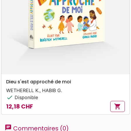
Dieu s'est approché de moi
WETHERELL K., HABIB G.
check
Disponible
12,18 CHF
shopping_cart
Prix
chat
Commentaires (0)