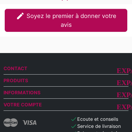
edit
Soyez le premier à donner votre
avis
CONTACT
PRODUITS
INFORMATIONS
VOTRE COMPTE
check
Ecoute et conseils
check
Service de livraison