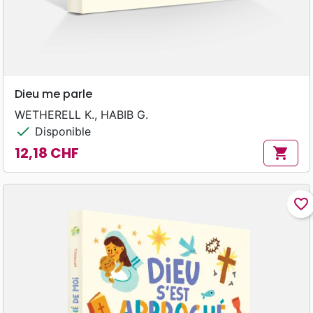
Dieu me parle
WETHERELL K., HABIB G.
check
Disponible
12,18 CHF
shopping_cart
Prix
favorite_border