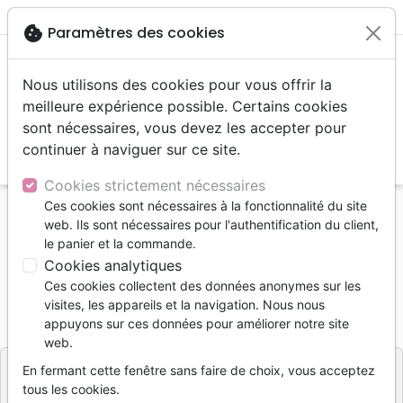
menu
shopping_cart
account_circle
cookie
Paramètres des cookies
Nous utilisons des cookies pour vous offrir la
meilleure expérience possible. Certains cookies
sont nécessaires, vous devez les accepter pour
continuer à naviguer sur ce site.
search
Reche
Cookies strictement nécessaires
Ces cookies sont nécessaires à la fonctionnalité du site
Accueil
Jeunesse
0 - 6 ans
Dieu m'entend
web. Ils sont nécessaires pour l'authentification du client,
le panier et la commande.
Dieu m'entend
Cookies analytiques
WETHERELL K., HABIB G.
Ces cookies collectent des données anonymes sur les
visites, les appareils et la navigation. Nous nous
Référence
BLF7033
EAN
9782386570339
appuyons sur ces données pour améliorer notre site
BLF Éditions
Editeur
web.
En fermant cette fenêtre sans faire de choix, vous acceptez
tous les cookies.