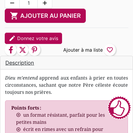
remove
add
shopping_cart
AJOUTER AU PANIER
edit
Donnez votre avis
facebook
twitter
pinterest
favorite_border
Description
Dieu m’entend
apprend aux enfants à prier en toutes
circonstances, sachant que notre Père céleste écoute
toujours nos prières.
Points forts :
un format résistant, parfait pour les
petites mains
écrit en rimes avec un refrain pour