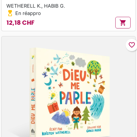
WETHERELL K., HABIB G.
hourglass_top
En réappro
12,18 CHF
shopping_cart
Prix
favorite_border