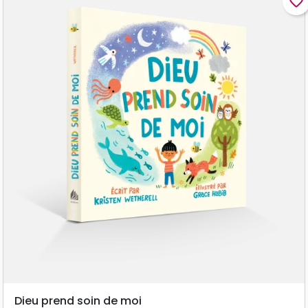
favorite_border
Dieu prend soin de moi