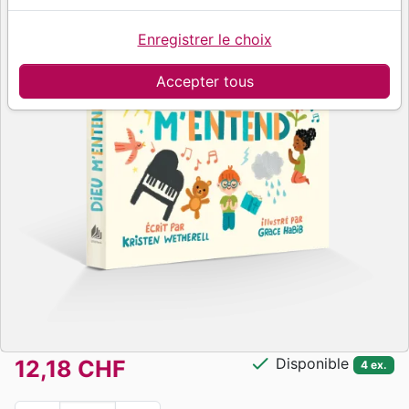
Enregistrer le choix
Accepter tous
check
Disponible
12,18 CHF
4 ex.