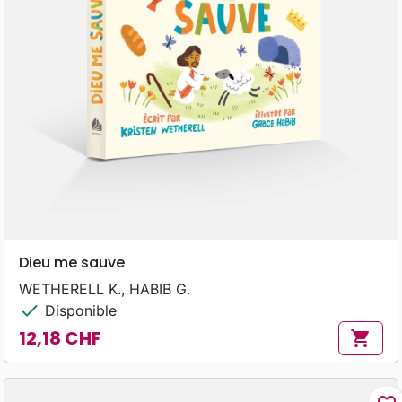
Dieu me sauve
WETHERELL K., HABIB G.
check
Disponible
12,18 CHF
shopping_cart
Prix