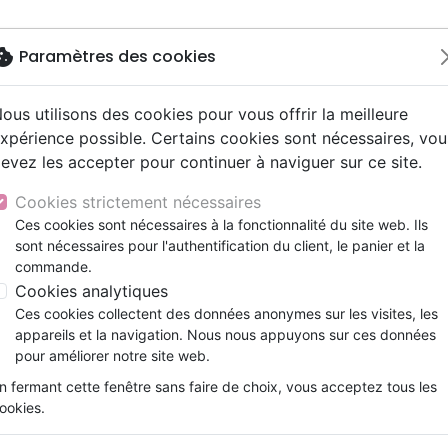
okie
Paramètres des cookies
ous utilisons des cookies pour vous offrir la meilleure
Nouveautés
Bibles
Livres
Jeunesse
Musi
xpérience possible. Certains cookies sont nécessaires, vou
evez les accepter pour continuer à naviguer sur ce site.
ue, société, politique
scents, jeunes
 Rock
gnement, conférences
ts cadeaux
Français fondamental
Témoignages, biographies
Enseignement jeunesse
Compilations
Histoires vraies, témoigna
Accessoires de Bible
olon - Dialogue sur la vie intérieure
y
s cadeaux
s jeunesse
l, Soul
ns animés
Autres versions
Romans
Livres d'activités
Rap, Hip-hop
Documentaires, reportage
Cookies strictement nécessaires
ur
cation
es, méditations jeunesse
 Musique de fête
Bibles d'étude
Bandes dessinées
CD Jeunesse
Recueils et partitions
Coeur à corps avec un violo
Ces cookies sont nécessaires à la fonctionnalité du site web. Ils
ais courant
elisation
sont nécessaires pour l'authentification du client, le panier et la
Nouveaux Testaments
Prière, adoration, louange
Dialogue sur la vie intérieure
commande.
le, couple
Personne, santé
Cookies analytiques
Thierry Lenoir
Ces cookies collectent des données anonymes sur les visites, les
Référence
CABE5018
EAN
9782889850181
E
appareils et la navigation. Nous nous appuyons sur ces données
Description
Détails du produit
pour améliorer notre site web.
n fermant cette fenêtre sans faire de choix, vous acceptez tous les
Le violon ne laisse personne indifférent. 
ookies.
étonnante origine plonge ses racines au b
ne s’adresse pas en exclusivité aux violon