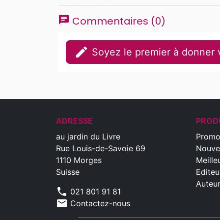
chat
Commentaires (0)
edit
Soyez le premier à donner v
ADRESSE
PROD
au jardin du Livre
Promo
Rue Louis-de-Savoie 69
Nouve
1110 Morges
Meille
Suisse
Editeu
Auteu
phone
021 801 91 81
mail
Contactez-nous