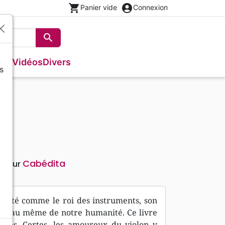
shopping_cart
account_circle
Panier vide
Connexion
search
Rechercher
que
Vidéos
Divers
s
ges
Evangiles
Israël, Messianique
s
Théâtre, saynettes
Poésie
n
Méditations
Cabédita
diteur
Réputé comme le roi des instruments, son
erceau même de notre humanité. Ce livre
istes. Certes, les amoureux du violon y