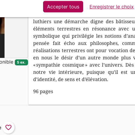
trouveront de quoi nourrir leur passion. 
Accepter tous
Enregistrer le choix
porterez plus le même regard sur cet in
luthiers une démarche digne des bâtisseur
éléments terrestres en résonance avec u
symbolique qui privilégie les notions d’ana
pensée fait écho aux philosophes, com
réalisations terrestres ont pour vocation de
en nous le désir d’un autre monde plus va
onible
5 ex.
« sympathie cosmique » avec l’univers. Dès 
notre vie intérieure, puisque qu’il est u
d’identité, de sens et d’élévation.
96 pages
favorite_border