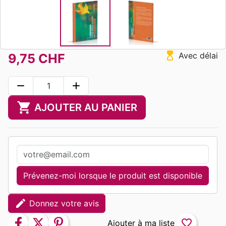
hourglass_top
Avec délai
9,75 CHF
remove
add
shopping_cart
AJOUTER AU PANIER
Prévenez-moi lorsque le produit est disponible
edit
Donnez votre avis
facebook
twitter
pinterest
favorite_border