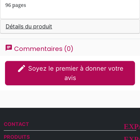
96 pages
Détails du produit
chat
Commentaires (0)
edit
Soyez le premier à donner votre
avis
CONTACT
PRODUITS