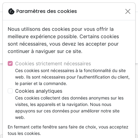
menu
shopping_cart
account_circle
cookie
Paramètres des cookies
Nous utilisons des cookies pour vous offrir la
meilleure expérience possible. Certains cookies
sont nécessaires, vous devez les accepter pour
continuer à naviguer sur ce site.
search
Reche
Cookies strictement nécessaires
Ces cookies sont nécessaires à la fonctionnalité du site
Accueil
Livres
Edification
web. Ils sont nécessaires pour l'authentification du client,
7 semaines pour nous ouvrir au Saint-Esprit
le panier et la commande.
Cookies analytiques
7 semaines pour nous ouvrir au
Ces cookies collectent des données anonymes sur les
Saint-Esprit
visites, les appareils et la navigation. Nous nous
appuyons sur ces données pour améliorer notre site
Gérard Pella
web.
Référence
PEL4623
EAN
9782839946230
En fermant cette fenêtre sans faire de choix, vous acceptez
Pella Gérard
Editeur
tous les cookies.