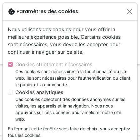
menu
shopping_cart
account_circle
cookie
Paramètres des cookies
Nous utilisons des cookies pour vous offrir la
meilleure expérience possible. Certains cookies
sont nécessaires, vous devez les accepter pour
continuer à naviguer sur ce site.
search
Reche
Cookies strictement nécessaires
Ces cookies sont nécessaires à la fonctionnalité du site
Accueil
Livres
web. Ils sont nécessaires pour l'authentification du client,
Entre ciel et coeur - Un journal qui invite au
le panier et la commande.
dialogue
Cookies analytiques
Ces cookies collectent des données anonymes sur les
Entre ciel et coeur - Un journal qui
visites, les appareils et la navigation. Nous nous
invite au dialogue
appuyons sur ces données pour améliorer notre site
web.
Sarah Roth
En fermant cette fenêtre sans faire de choix, vous acceptez
Référence
ROTH4764
EAN
9782839947640
tous les cookies.