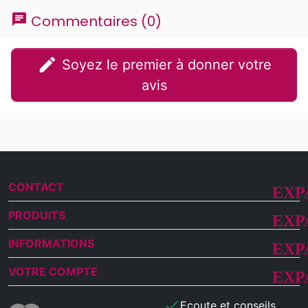
chat
Commentaires (0)
edit
Soyez le premier à donner votre
avis
CONTACT
PRODUITS
INFORMATIONS
VOTRE COMPTE
check
Ecoute et conseils