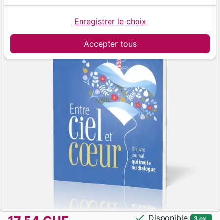
Enregistrer le choix
Accepter tous
check
Disponible
3 ex.