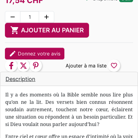
17,54 CHF
remove
add
shopping_cart
AJOUTER AU PANIER
edit
Donnez votre avis
facebook
twitter
pinterest
favorite_border
Description
Il y a des moments où la Bible semble nous lire plus
qu’on ne la lit. Des versets bien connus résonnent
soudain autrement, touchent notre cœur, éclairent
une situation ou répondent à un besoin particulier. Et
si Dieu voulait nous parler aujourd’hui ?
Entre ciel et cœur offre un espace d’intimité où la voix