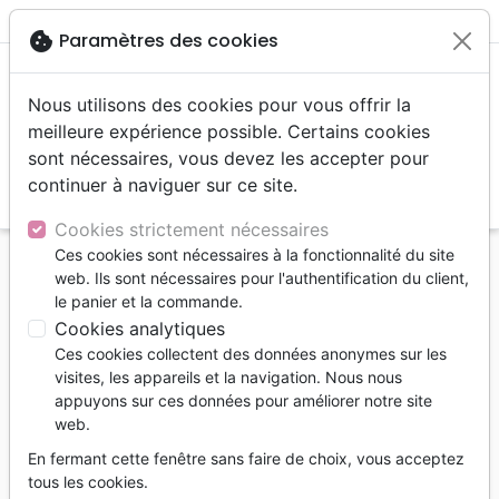
menu
shopping_cart
account_circle
cookie
Paramètres des cookies
Nous utilisons des cookies pour vous offrir la
meilleure expérience possible. Certains cookies
sont nécessaires, vous devez les accepter pour
continuer à naviguer sur ce site.
search
Reche
Cookies strictement nécessaires
Ces cookies sont nécessaires à la fonctionnalité du site
Accueil
Livres
Edification
web. Ils sont nécessaires pour l'authentification du client,
Incapacités de Dieu (Les) - Nature et caractère de
le panier et la commande.
Dieu
Cookies analytiques
Ces cookies collectent des données anonymes sur les
Les "incapacités" de Dieu
visites, les appareils et la navigation. Nous nous
Nature et caractère de Dieu
appuyons sur ces données pour améliorer notre site
web.
Guy Zeller
En fermant cette fenêtre sans faire de choix, vous acceptez
Référence
JEM0384
EAN
9782881503849
tous les cookies.
JEM EDITIONS