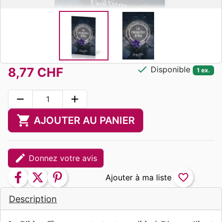
check
Disponible
8,77 CHF
1 ex.
remove
add
shopping_cart
AJOUTER AU PANIER
edit
Donnez votre avis
facebook
twitter
pinterest
favorite_border
Description