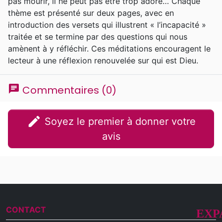
pas mourir, il ne peut pas être trop adoré… Chaque
thème est présenté sur deux pages, avec en
introduction des versets qui illustrent « l’incapacité »
traitée et se termine par des questions qui nous
amènent à y réfléchir. Ces méditations encouragent le
lecteur à une réflexion renouvelée sur qui est Dieu.
chat
Commentaires (0)
edit
Soyez le premier à donner votre
avis
CONTACT