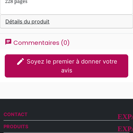
228 pages
Détails du produit
chat
Commentaires (0)
edit
Soyez le premier à donner votre
avis
CONTACT
PRODUITS