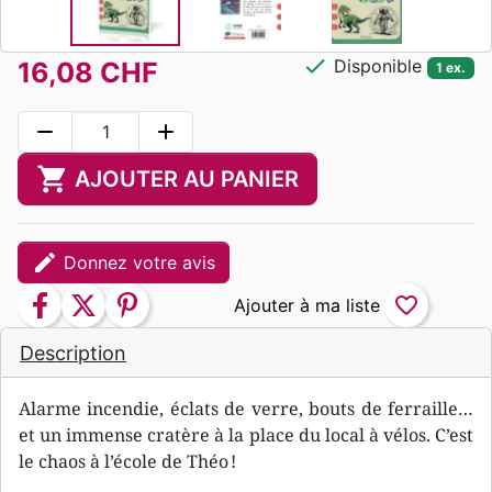
check
Disponible
16,08 CHF
1 ex.
remove
add
shopping_cart
AJOUTER AU PANIER
edit
Donnez votre avis
facebook
twitter
pinterest
favorite_border
Description
Alarme incendie, éclats de verre, bouts de ferraille…
et un immense cratère à la place du local à vélos. C’est
le chaos à l’école de Théo !