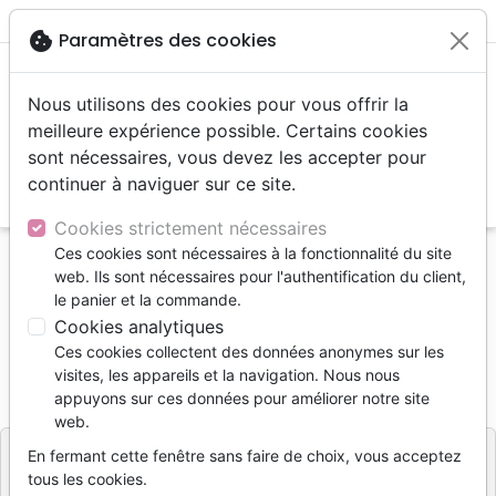
menu
shopping_cart
account_circle
cookie
Paramètres des cookies
Nous utilisons des cookies pour vous offrir la
meilleure expérience possible. Certains cookies
sont nécessaires, vous devez les accepter pour
continuer à naviguer sur ce site.
search
Reche
Cookies strictement nécessaires
Ces cookies sont nécessaires à la fonctionnalité du site
Accueil
Jeunesse
Journal top secret de Théo (Le)
web. Ils sont nécessaires pour l'authentification du client,
le panier et la commande.
Le journal top secret de Théo
Cookies analytiques
Corien Oranje - Cees Dekker
Ces cookies collectent des données anonymes sur les
visites, les appareils et la navigation. Nous nous
Référence
EXL0592
EAN
9782755005929
appuyons sur ces données pour améliorer notre site
Excelsis
Editeur
web.
En fermant cette fenêtre sans faire de choix, vous acceptez
tous les cookies.