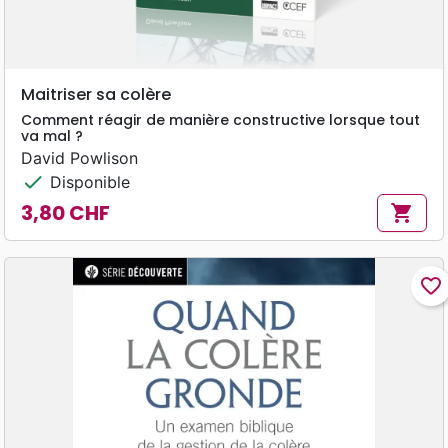
Maitriser sa colère
Comment réagir de manière constructive lorsque tout
va mal ?
David Powlison
check
Disponible
3,80 CHF
shopping_cart
Prix
favorite_border