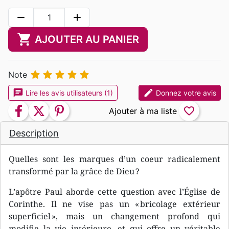
remove
add
shopping_cart
AJOUTER AU PANIER





Note
chat
edit
Lire les avis utilisateurs (1)
Donnez votre avis
facebook
twitter
pinterest
favorite_border
Description
Quelles sont les marques d’un coeur radicalement
transformé par la grâce de Dieu ?
L’apôtre Paul aborde cette question avec l’Église de
Corinthe. Il ne vise pas un « bricolage extérieur
superficiel », mais un changement profond qui
modifie la vie intérieure, et qui offre un véritable