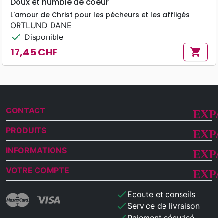
Doux et humble de coeur
L'amour de Christ pour les pécheurs et les affligés
ORTLUND DANE
check
Disponible
17,45 CHF
shopping_cart
Prix
CONTACT
PRODUITS
INFORMATIONS
VOTRE COMPTE
check
Ecoute et conseils
check
Service de livraison
check
Paiement sécurisé