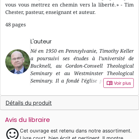
vous vous mettrez en chemin vers la liberté. » - Tim
Chester, pasteur, enseignant et auteur.
48 pages
L'auteur
Né en 1950 en Pennsylvanie, Timothy Keller
a poursuivi ses études à l’université de
Bucknell, au Gordon-Conwell Theological
Seminary et au Westminster Theological
Seminary. Il a fondé l’église presbytérienne
book_open
Voir plus
du Rédempteur (Redeemer Presbyterian
Church) à Manhattan.
Détails du produit
Avis du libraire
sentiment_satisfied
Cet ouvrage est retenu dans notre assortiment.
Livre court, bien écrit et pertinent. Il montre