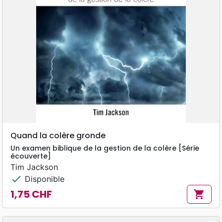
Quand la colère gronde
Un examen biblique de la gestion de la colère [Série
écouverte]
Tim Jackson
check
Disponible
1,75 CHF
shopping_cart
Prix