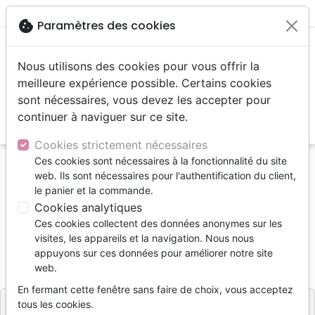
menu
shopping_cart
account_circle
cookie
Paramètres des cookies
Nous utilisons des cookies pour vous offrir la
meilleure expérience possible. Certains cookies
sont nécessaires, vous devez les accepter pour
continuer à naviguer sur ce site.
search
Reche
Cookies strictement nécessaires
Ces cookies sont nécessaires à la fonctionnalité du site
Accueil
Livres
Edification
web. Ils sont nécessaires pour l'authentification du client,
Liberté dans l'oubli de soi (La)
le panier et la commande.
Cookies analytiques
La liberté dans l'oubli de soi
Ces cookies collectent des données anonymes sur les
Timothy Keller
visites, les appareils et la navigation. Nous nous
appuyons sur ces données pour améliorer notre site
Référence
CLE3120
EAN
9782358431200
web.
CLE EDITIONS
Editeur
En fermant cette fenêtre sans faire de choix, vous acceptez
tous les cookies.