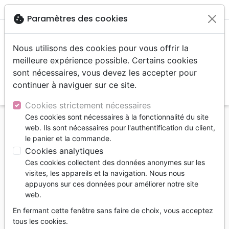
menu
shopping_cart
account_circle
cookie
Paramètres des cookies
Nous utilisons des cookies pour vous offrir la
meilleure expérience possible. Certains cookies
sont nécessaires, vous devez les accepter pour
continuer à naviguer sur ce site.
search
Reche
Cookies strictement nécessaires
Ces cookies sont nécessaires à la fonctionnalité du site
Accueil
Livres
Bandes dessinées
web. Ils sont nécessaires pour l'authentification du client,
Manga Les Messagers - Vol. 3 - Nous annoncent-ils
le panier et la commande.
la vie... ou la mort ?
Cookies analytiques
Ces cookies collectent des données anonymes sur les
Manga Les Messagers - Vol. 3 - Nous
visites, les appareils et la navigation. Nous nous
annoncent-ils la vie... ou la mort ?
appuyons sur ces données pour améliorer notre site
web.
Ryo Azumi
En fermant cette fenêtre sans faire de choix, vous acceptez
Référence
BLF9085
EAN
9782362490859
tous les cookies.
BLF Éditions
Editeur