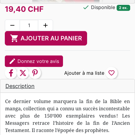
check
Disponible
19,40 CHF
2 ex.
remove
add
shopping_cart
AJOUTER AU PANIER
edit
Donnez votre avis
facebook
twitter
pinterest
favorite_border
Description
Ce dernier volume marquera la fin de la Bible en
manga, collection qui a connu un succès incontestable
avec plus de 150’000 exemplaires vendus ! Les
Messagers retrace l’histoire de la fin de l’Ancien
Testament. Il raconte l’épopée des prophètes.