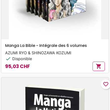
Manga La Bible - Intégrale des 6 volumes
AZUMI RYO & SHINOZAWA KOZUMI
check
Disponible
95,03 CHF
shopping_cart
Prix
favorite_border