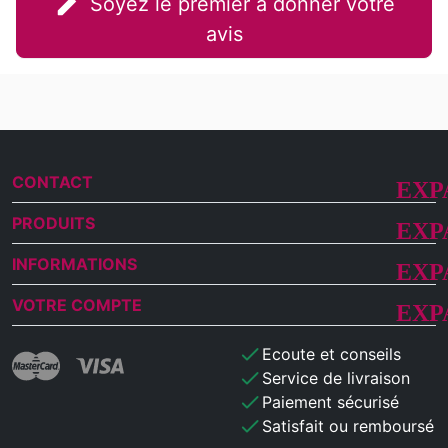
edit
Soyez le premier à donner votre
avis
CONTACT
PRODUITS
INFORMATIONS
VOTRE COMPTE
check
Ecoute et conseils
check
Service de livraison
check
Paiement sécurisé
check
Satisfait ou remboursé