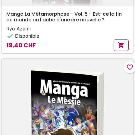
Manga La Métamorphose - Vol. 5 - Est-ce la fin
du monde ou l'aube d'une ère nouvelle ?
Ryo Azumi
check
Disponible
19,40 CHF
shopping_cart
Prix
favorite_border