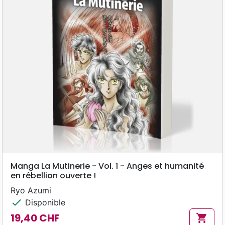
Manga La Mutinerie - Vol. 1 - Anges et humanité
en rébellion ouverte !
Ryo Azumi
check
Disponible
19,40 CHF
shopping_cart
Prix