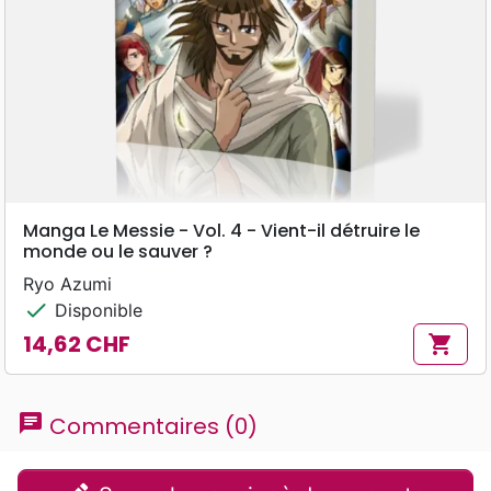
Manga Le Messie - Vol. 4 - Vient-il détruire le
monde ou le sauver ?
Ryo Azumi
check
Disponible
14,62 CHF
shopping_cart
Prix
chat
Commentaires (0)