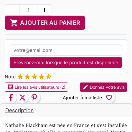
remove
add
shopping_cart
AJOUTER AU PANIER
Prévenez-moi lorsque le produit est disponible





Note
chat
edit
Lire les avis utilisateurs (2)
Donnez votre avis
facebook
twitter
pinterest
favorite_border
Description
Nathalie Blackham est née en France et s’est installée