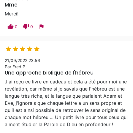
Mme
Merci!
thumb_up
thumb_down
flag
0
0





21/09/2022 23:56
Par Fred P.
Une approche biblique de l'hébreu
J'ai reçu ce livre en cadeau et cela a été pour moi une
révélation, car même si je savais que l'hébreu est une
langue très riche, et la langue que parlaient Adam et
Eve, j'ignorais que chaque lettre a un sens propre et
qu'il est ainsi possible de retrouver le sens original de
chaque mot hébreu ... Un petit livre pour tous ceux qui
aiment étudier la Parole de Dieu en profondeur !