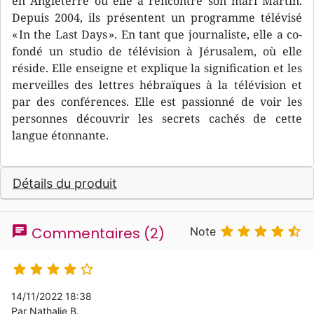
en Angleterre où elle a rencontré son mari Martin.
Depuis 2004, ils présentent un programme télévisé
« In the Last Days ». En tant que journaliste, elle a co-
fondé un studio de télévision à Jérusalem, où elle
réside. Elle enseigne et explique la signification et les
merveilles des lettres hébraïques à la télévision et
par des conférences. Elle est passionné de voir les
personnes découvrir les secrets cachés de cette
langue étonnante.
Détails du produit
chat





Commentaires (2)
Note





14/11/2022 18:38
Par Nathalie B.