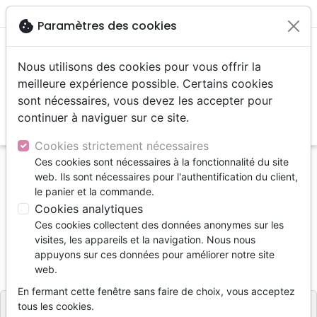
menu
shopping_cart
account_circle
cookie
Paramètres des cookies
Nous utilisons des cookies pour vous offrir la
meilleure expérience possible. Certains cookies
sont nécessaires, vous devez les accepter pour
continuer à naviguer sur ce site.
search
Reche
Cookies strictement nécessaires
Ces cookies sont nécessaires à la fonctionnalité du site
Accueil
Livres
Israël, Messianique
web. Ils sont nécessaires pour l'authentification du client,
Beauté de la langue hébraique (La)
le panier et la commande.
Cookies analytiques
Beauté de la langue hébraique (La)
Ces cookies collectent des données anonymes sur les
BLACKMAN Nathalie
visites, les appareils et la navigation. Nous nous
appuyons sur ces données pour améliorer notre site
Référence
EMET4617
EAN
9791097546175
web.
Emeth Editions
Editeur
En fermant cette fenêtre sans faire de choix, vous acceptez
tous les cookies.