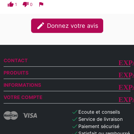
thumb_up
thumb_down
flag
1
0
edit
Donnez votre avis
CONTACT
PRODUITS
INFORMATIONS
VOTRE COMPTE
check
Ecoute et conseils
check
Service de livraison
check
Paiement sécurisé
check
Satisfait ou remboursé