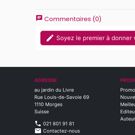
chat
Commentaires (0)
edit
Soyez le premier à donner v
ADRESSE
PROD
au jardin du Livre
Promo
Rue Louis-de-Savoie 69
Nouve
1110 Morges
Meille
Suisse
Editeu
Auteu
phone
021 801 91 81
mail
Contactez-nous