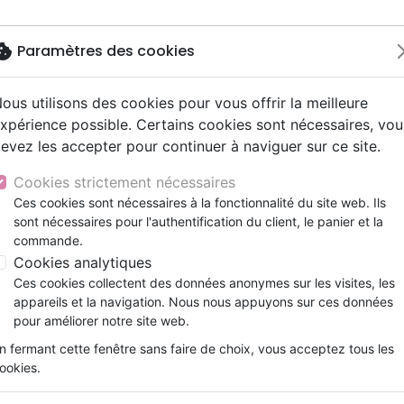
okie
Paramètres des cookies
ous utilisons des cookies pour vous offrir la meilleure
Nouveautés
Bibles
Livres
Jeunesse
Musi
xpérience possible. Certains cookies sont nécessaires, vou
evez les accepter pour continuer à naviguer sur ce site.
ue, société, politique
scents, jeunes
umental
ns animés
ts cadeaux
Français fondamental
Témoignages, biographies
Enseignement jeunesse
Compilations
Documentaires, reportage
Accessoires de Bible
u fasses, je veux que tu saches...
y
s cadeaux
s jeunesse
 Musique de fête
ires vraies, témoignages
Autres versions
Romans
Livres d'activités
Recueils et partitions
Cookies strictement nécessaires
ur
cation
es, méditations jeunesse
Bibles d'étude
Bandes dessinées
CD Jeunesse
Quoique tu fasses, je veux qu
Ces cookies sont nécessaires à la fonctionnalité du site web. Ils
ais courant
elisation
sont nécessaires pour l'authentification du client, le panier et la
Nouveaux Testaments
Prière, adoration, louange
Melissa Kruger
commande.
le, couple
Personne, santé
Cookies analytiques
Référence
BLF9612
EAN
9782362496127
Edi
Ces cookies collectent des données anonymes sur les visites, les
Description
Détails du produit
appareils et la navigation. Nous nous appuyons sur ces données
pour améliorer notre site web.
Nous rêvons tous à l’avenir : ce qu’un jo
n fermant cette fenêtre sans faire de choix, vous acceptez tous les
visiterons et les gens que nous rencontrero
ookies.
ces rêves ensemble et vous découvrirez le p
veut pour chacune de nos vies.