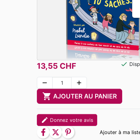
check
Disp
13,55 CHF
remove
add
shopping_cart
AJOUTER AU PANIER
edit
Donnez votre avis
facebook
twitter
pinterest