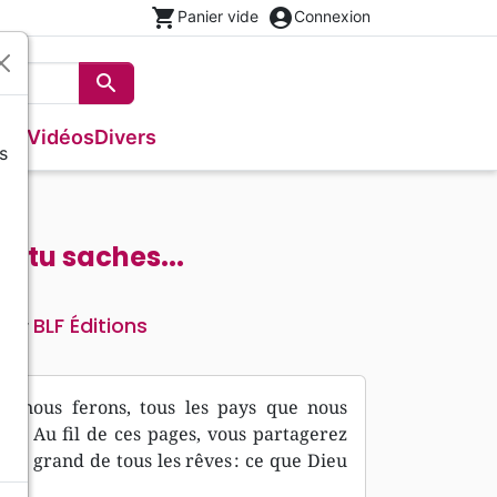
shopping_cart
account_circle
Panier vide
Connexion
search
Rechercher
que
Vidéos
Divers
s
s
Evangiles
Israël, Messianique
Théâtre, saynettes
Poésie
e tu saches...
Méditations
BLF Éditions
teur
ur nous ferons, tous les pays que nous
ns. Au fil de ces pages, vous partagerez
lus grand de tous les rêves : ce que Dieu