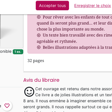
Accepter tous
Enregistrer le choix
Points forts :
Pour rêver avec les enfants de tout c
quand ils seront plus grand… et leur dir
chose la plus importante au monde.
Un texte bien travaillé avec des rim
agréable et rythmée.
Belles illustrations adaptées à la tr
onible
1 ex.
32 pages
Avis du libraire
sentiment_satisfied
Cet ouvrage est retenu dans notre assor
Ce livre a de jolies illustrations et un 
8 ans. Il nous emmène à imaginer ensemble ce q
favorite_border
seront grands. Il nous rappelle surtout ce qui e