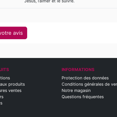
Jésus, l’aimer et le suivre.
otre avis
UITS
INFORMATIONS
tions
Protection des données
aux produits
Conditions générales de ve
ures ventes
Notre magasin
rs
Questions fréquentes
rs