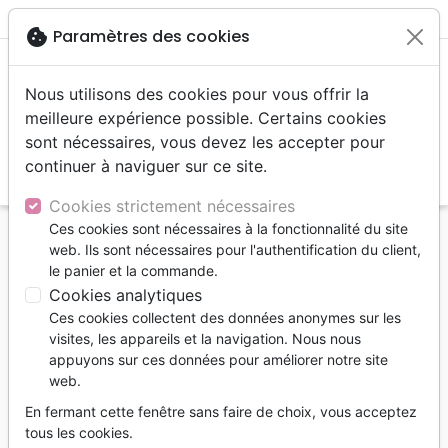
menu
shopping_cart
account_circle
cookie
Paramètres des cookies
Nous utilisons des cookies pour vous offrir la
meilleure expérience possible. Certains cookies
sont nécessaires, vous devez les accepter pour
continuer à naviguer sur ce site.
search
Reche
Cookies strictement nécessaires
Ces cookies sont nécessaires à la fonctionnalité du site
Accueil
Livres
Ethique, société, politique
web. Ils sont nécessaires pour l'authentification du client,
Chrétien dans la culture d'aujourd'hui - Séries,
le panier et la commande.
livres, jeux... soyons intentionnels
Cookies analytiques
Ces cookies collectent des données anonymes sur les
Chrétien dans la culture
visites, les appareils et la navigation. Nous nous
d'aujourd'hui
appuyons sur ces données pour améliorer notre site
web.
Séries, livres, jeux... soyons intentionnels
En fermant cette fenêtre sans faire de choix, vous acceptez
Daniel Strange
tous les cookies.