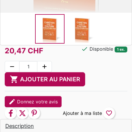
check
Disponible
20,47 CHF
1 ex.
remove
add
shopping_cart
AJOUTER AU PANIER
edit
Donnez votre avis
facebook
twitter
pinterest
favorite_border
Description