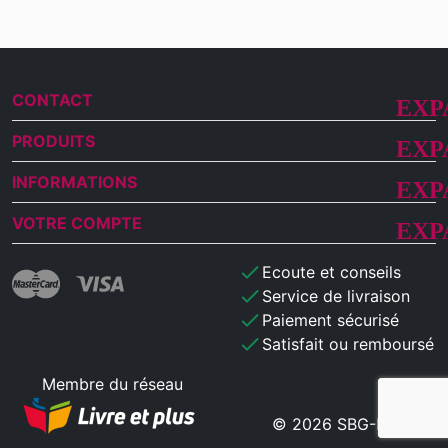
CONTACT
PRODUITS
INFORMATIONS
VOTRE COMPTE
check
Ecoute et conseils
check
Service de livraison
check
Paiement sécurisé
check
Satisfait ou remboursé
Membre du réseau
© 2026 SBG-MB