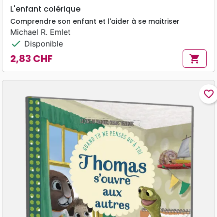
L'enfant colérique
Comprendre son enfant et l'aider à se maitriser
Michael R. Emlet
check
Disponible
2,83 CHF
shopping_cart
Prix
favorite_border