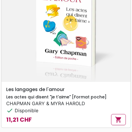
Les langages de l'amour
Les actes qui disent "je t'aime" [Format poche]
CHAPMAN GARY & MYRA HAROLD
check
Disponible
11,21 CHF
shopping_cart
Prix