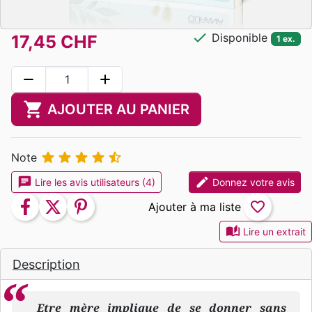
check
Disponible
17,45 CHF
1 ex.
remove
add
shopping_cart
AJOUTER AU PANIER





Note
chat
edit
Lire les avis utilisateurs (4)
Donnez votre avis
facebook
twitter
pinterest
favorite_border
auto_stories
Lire un extrait
Description
Etre mère implique de se donner sans