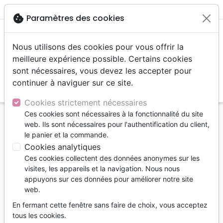
menu
shopping_cart
account_circle
cookie
Paramètres des cookies
Nous utilisons des cookies pour vous offrir la
meilleure expérience possible. Certains cookies
sont nécessaires, vous devez les accepter pour
continuer à naviguer sur ce site.
search
Reche
Cookies strictement nécessaires
Ces cookies sont nécessaires à la fonctionnalité du site
Accueil
Livres
Famille, couple
Famille
web. Ils sont nécessaires pour l'authentification du client,
Maman et sereine - Conseils et astuces pour le
le panier et la commande.
rester (ou le devenir)
Cookies analytiques
Ces cookies collectent des données anonymes sur les
Maman et sereine
visites, les appareils et la navigation. Nous nous
Conseils et astuces pour le rester (ou le
appuyons sur ces données pour améliorer notre site
web.
devenir)
En fermant cette fenêtre sans faire de choix, vous acceptez
EL MOSTAIN ELISZABETH
tous les cookies.