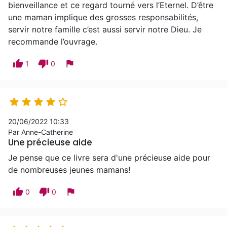
bienveillance et ce regard tourné vers l’Eternel. D’être
une maman implique des grosses responsabilités,
servir notre famille c’est aussi servir notre Dieu. Je
recommande l’ouvrage.
thumb_up
thumb_down
flag
1
0





20/06/2022 10:33
Par Anne-Catherine
Une précieuse aide
Je pense que ce livre sera d'une précieuse aide pour
de nombreuses jeunes mamans!
thumb_up
thumb_down
flag
0
0