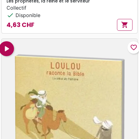
Les prophètes, la reine et le serviteur
Collectif
check
Disponible
4,63 CHF
shopping_cart
Prix
play_arrow
favorite_border