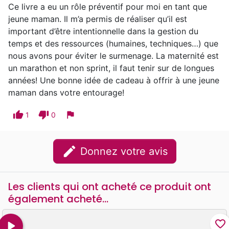
Ce livre a eu un rôle préventif pour moi en tant que
jeune maman. Il m’a permis de réaliser qu’il est
important d’être intentionnelle dans la gestion du
temps et des ressources (humaines, techniques…) que
nous avons pour éviter le surmenage. La maternité est
un marathon et non sprint, il faut tenir sur de longues
années! Une bonne idée de cadeau à offrir à une jeune
maman dans votre entourage!
thumb_up
thumb_down
flag
1
0
edit
Donnez votre avis
Les clients qui ont acheté ce produit ont
également acheté...
play_arrow
favorite_border