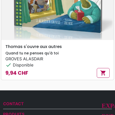
Thomas s'ouvre aux autres
Quand tu ne penses qu'à toi
GROVES ALASDAIR
check
Disponible
9,94 CHF
shopping_cart
Prix
CONTACT
PRODUITS