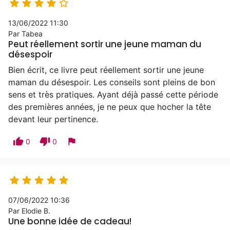





13/06/2022 11:30
Par Tabea
Peut réellement sortir une jeune maman du
désespoir
Bien écrit, ce livre peut réellement sortir une jeune
maman du désespoir. Les conseils sont pleins de bon
sens et très pratiques. Ayant déjà passé cette période
des premières années, je ne peux que hocher la tête
devant leur pertinence.
thumb_up
thumb_down
flag
0
0





07/06/2022 10:36
Par Elodie B.
Une bonne idée de cadeau!