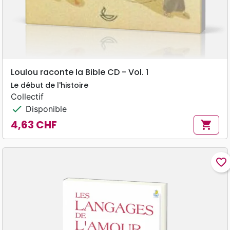
Loulou raconte la Bible CD - Vol. 1
Le début de l'histoire
Collectif
check
Disponible
4,63 CHF
shopping_cart
Prix
favorite_border