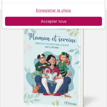
Référence
OUR2068
EAN
9782889130689
Ourania
Editeur
Enregistrer le choix
Accepter tous