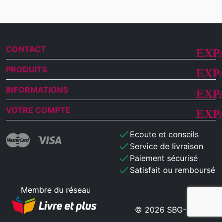
CONTACT
PRODUITS
INFORMATIONS
VOTRE COMPTE
check
Ecoute et conseils
check
Service de livraison
check
Paiement sécurisé
check
Satisfait ou remboursé
Membre du réseau
© 2026 SBG-MB