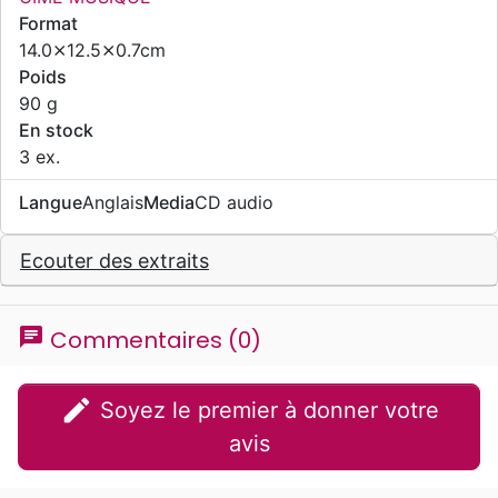
Format
14.0⨯12.5⨯0.7cm
Poids
90 g
En stock
3 ex.
Langue
Anglais
Media
CD audio
Ecouter des extraits
chat
Commentaires (0)
edit
Soyez le premier à donner votre
avis