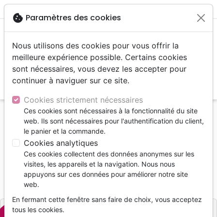
menu
shopping_cart
account_circle
cookie
Paramètres des cookies
Nous utilisons des cookies pour vous offrir la
meilleure expérience possible. Certains cookies
sont nécessaires, vous devez les accepter pour
continuer à naviguer sur ce site.
search
Reche
Cookies strictement nécessaires
Ces cookies sont nécessaires à la fonctionnalité du site
Accueil
Musique
Noël, Musique de fête
web. Ils sont nécessaires pour l'authentification du client,
Heritage - Christmas Hymns CD
le panier et la commande.
Cookies analytiques
Heritage - Christmas Hymns CD
Ces cookies collectent des données anonymes sur les
DEMREY S. & LAHAIE J.
visites, les appareils et la navigation. Nous nous
appuyons sur ces données pour améliorer notre site
Référence
CIME3292
EAN
0629048232923
web.
CIME MUSIQUE
Editeur
En fermant cette fenêtre sans faire de choix, vous acceptez
tous les cookies.