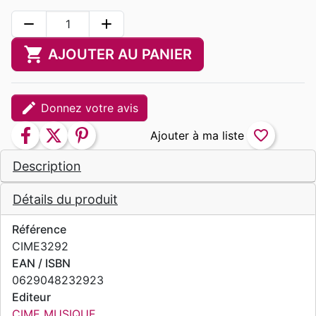
remove
add
shopping_cart
AJOUTER AU PANIER
edit
Donnez votre avis
facebook
twitter
pinterest
favorite_border
Description
Détails du produit
Référence
CIME3292
EAN / ISBN
0629048232923
Editeur
CIME MUSIQUE