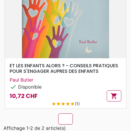
ET LES ENFANTS ALORS ? - CONSEILS PRATIQUES
POUR S'ENGAGER AUPRES DES ENFANTS
Paul Butler
check
Disponible
10,72 CHF
shopping_cart
Prix
(1)
star
star
star
star
star
chevron_u
Affichage 1-2 de 2 article(s)