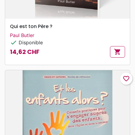
Qui est ton Père ?
Paul Butler
check
Disponible
14,62 CHF
shopping_cart
Prix
favorite_border