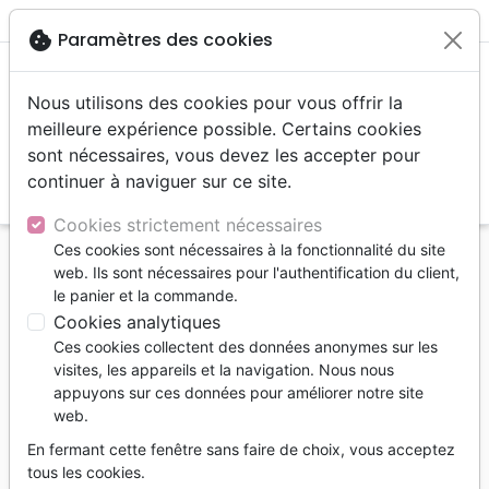
menu
shopping_cart
account_circle
cookie
Paramètres des cookies
Nous utilisons des cookies pour vous offrir la
meilleure expérience possible. Certains cookies
sont nécessaires, vous devez les accepter pour
continuer à naviguer sur ce site.
search
Reche
Cookies strictement nécessaires
Ces cookies sont nécessaires à la fonctionnalité du site
Accueil
Auteurs
Butler Paul
web. Ils sont nécessaires pour l'authentification du client,
le panier et la commande.
Paul Butler
Cookies analytiques
Liste des produits par auteur
Ces cookies collectent des données anonymes sur les
visites, les appareils et la navigation. Nous nous
tune
Filtrer
appuyons sur ces données pour améliorer notre site
web.
Edification
Relations
Enseignement
En fermant cette fenêtre sans faire de choix, vous acceptez
jeunesse
tous les cookies.